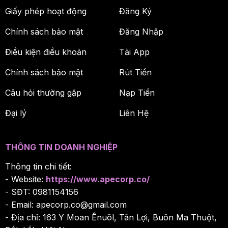
Giấy phép hoạt động
Đăng Ký
Chính sách bảo mật
Đăng Nhập
Điều kiện điều khoản
Tải App
Chính sách bảo mật
Rút Tiền
Câu hỏi thường gặp
Nạp Tiền
Đại lý
Liên Hệ
THÔNG TIN DOANH NGHIỆP
Thông tin chi tiết:
- Website:
https://www.apecorp.co/
- SĐT: 0981154156
- Email:
apecorp.co@gmail.com
- Địa chỉ: 163 Y Moan Ênuôl, Tân Lợi, Buôn Ma Thuột,