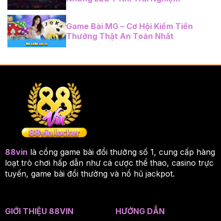
Game Bài MG – Cơ Hội Kiếm Tiền
Thưởng Thật An Toàn Nhất
88vin
là cổng game bài đổi thưởng số 1, cung cấp hàng
loạt trò chơi hấp dẫn như cá cược thể thao, casino trực
tuyến, game bài đổi thưởng và nổ hũ jackpot.
GIỚI THIỆU 88VIN
HƯỚNG DẪN