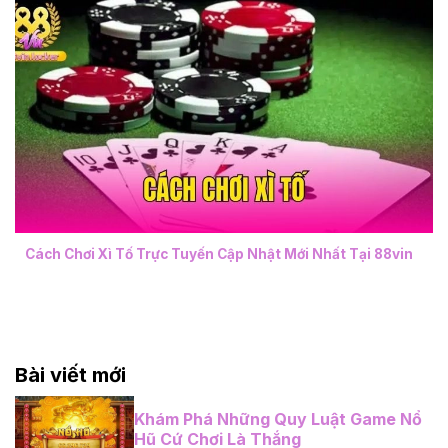
Cách Chơi Xì Tố Trực Tuyến Cập Nhật Mới Nhất Tại 88vin
Bài viết mới
Khám Phá Những Quy Luật Game Nổ
Hũ Cứ Chơi Là Thắng