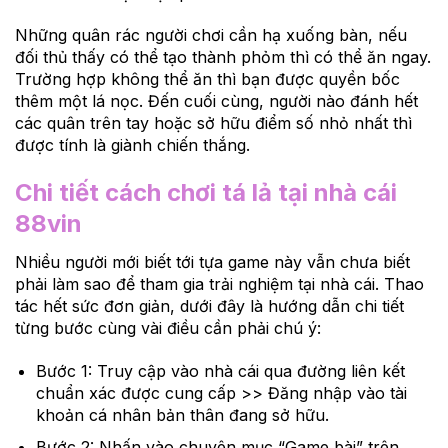
Những quân rác người chơi cần hạ xuống bàn, nếu
đối thủ thấy có thể tạo thành phỏm thì có thể ăn ngay.
Trường hợp không thể ăn thì bạn được quyền bốc
thêm một lá nọc. Đến cuối cùng, người nào đánh hết
các quân trên tay hoặc sở hữu điểm số nhỏ nhất thì
được tính là giành chiến thắng.
Chi tiết cách chơi tá lả tại nhà cái
88vin
Nhiều người mới biết tới tựa game này vẫn chưa biết
phải làm sao để tham gia trải nghiệm tại nhà cái. Thao
tác hết sức đơn giản, dưới đây là hướng dẫn chi tiết
từng bước cùng vài điều cần phải chú ý:
Bước 1: Truy cập vào nhà cái qua đường liên kết
chuẩn xác được cung cấp >> Đăng nhập vào tài
khoản cá nhân bản thân đang sở hữu.
Bước 2: Nhấn vào chuyên mục “Game bài” trên