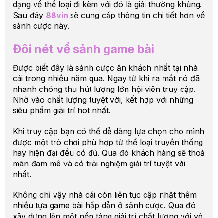
dạng về thể loại đi kèm với đó là giải thưởng khủng.
Sau đây
88vin
sẽ cung cấp thông tin chi tiết hơn về
sảnh cược này.
Đôi nét về sảnh game bài
Được biết đây là sảnh cược ăn khách nhất tại nhà
cái trong nhiều năm qua. Ngay từ khi ra mắt nó đã
nhanh chóng thu hút lượng lớn hội viên truy cập.
Nhờ vào chất lượng tuyệt vời, kết hợp với những
siêu phẩm giải trí hot nhất.
Khi truy cập bạn có thể dễ dàng lựa chọn cho mình
được một trò chơi phù hợp từ thể loại truyền thống
hay hiện đại đều có đủ. Qua đó khách hàng sẽ thoả
mãn đam mê và có trải nghiệm giải trí tuyệt vời
nhất.
Không chỉ vậy nhà cái còn liên tục cập nhật thêm
nhiều tựa game bài hấp dẫn ở sảnh cược. Qua đó
xây dựng lên một nền tảng giải trí chất lượng với vô