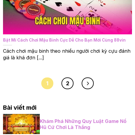
Bật Mí Cách Chơi Mậu Binh Cực Dễ Cho Bạn Mới Cùng 88vin
Cách chơi mậu binh theo nhiều người chơi kỳ cựu đánh
giá là khá đơn [...]
1
2
Bài viết mới
Khám Phá Những Quy Luật Game Nổ
Hũ Cứ Chơi Là Thắng