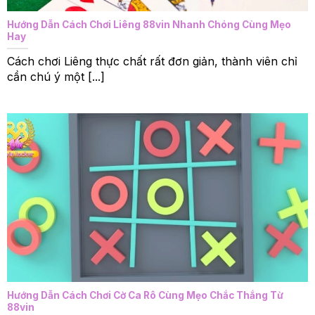
Hướng Dẫn Cách Chơi Liêng 88vin Nhanh Chóng Cùng Mẹo
Hay
Cách chơi Liêng thực chất rất đơn giản, thành viên chỉ
cần chú ý một [...]
Hướng Dẫn Cách Chơi Cờ Ca Rô Cùng Mẹo Chắc Thắng Từ
88vin