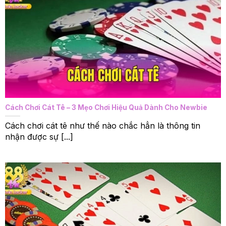
Cách Chơi Cát Tê – 3 Mẹo Chơi Hiệu Quả Dành Cho Newbie
Cách chơi cát tê như thế nào chắc hẳn là thông tin
nhận được sự [...]