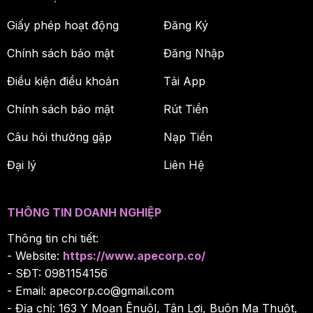
Giấy phép hoạt động
Đăng Ký
Chính sách bảo mật
Đăng Nhập
Điều kiện điều khoản
Tải App
Chính sách bảo mật
Rút Tiền
Câu hỏi thường gặp
Nạp Tiền
Đại lý
Liên Hệ
THÔNG TIN DOANH NGHIỆP
Thông tin chi tiết:
- Website:
https://www.apecorp.co/
- SĐT: 0981154156
- Email:
apecorp.co@gmail.com
- Địa chỉ: 163 Y Moan Ênuôl, Tân Lợi, Buôn Ma Thuột,