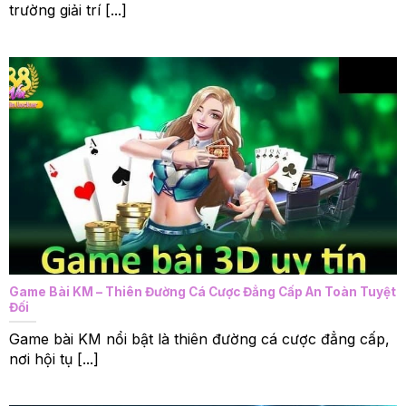
trường giải trí [...]
Game Bài KM – Thiên Đường Cá Cược Đẳng Cấp An Toàn Tuyệt
Đối
Game bài KM nổi bật là thiên đường cá cược đẳng cấp,
nơi hội tụ [...]