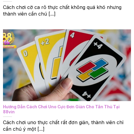
Cách chơi cờ ca rô thực chất không quá khó nhưng
thành viên cần chú [...]
Hướng Dẫn Cách Chơi Uno Cực Đơn Giản Cho Tân Thủ Tại
88vin
Cách chơi uno thực chất rất đơn giản, thành viên chỉ
cần chú ý một [...]