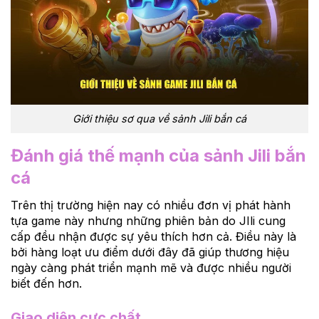
Giới thiệu sơ qua về sảnh Jili bắn cá
Đánh giá thế mạnh của sảnh Jili bắn
cá
Trên thị trường hiện nay có nhiều đơn vị phát hành
tựa game này nhưng những phiên bản do JIli cung
cấp đều nhận được sự yêu thích hơn cả. Điều này là
bởi hàng loạt ưu điểm dưới đây đã giúp thương hiệu
ngày càng phát triển mạnh mẽ và được nhiều người
biết đến hơn.
Giao diện cực chất