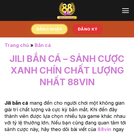
Bỏ
qua
nội
dung
ĐĂNG NHẬP
ĐĂNG KÝ
Trang chủ
»
Bắn cá
JILI BẮN CÁ – SẢNH CƯỢC
XANH CHÍN CHẤT LƯỢNG
NHẤT 88VIN
Jili bắn cá
mang đến cho người chơi một không gian
giải trí chất lượng và cực kỳ bắn mắt. Khi đến đây
thành viên được lựa chọn nhiều tựa game khác nhau
với tỷ lệ thưởng lớn. Nếu bạn cũng đang quan tâm tới
sảnh cược này, hãy theo dõi bài viết của
88vin
ngay