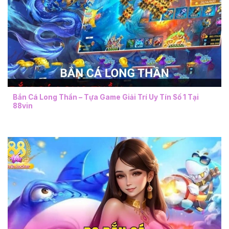
Bắn Cá Long Thần – Tựa Game Giải Trí Uy Tín Số 1 Tại
88vin