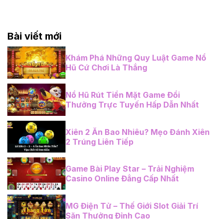
Bài viết mới
Khám Phá Những Quy Luật Game Nổ
Hũ Cứ Chơi Là Thắng
Nổ Hũ Rút Tiền Mặt Game Đổi
Thưởng Trực Tuyến Hấp Dẫn Nhất
Xiên 2 Ăn Bao Nhiêu? Mẹo Đánh Xiên
2 Trúng Liên Tiếp
Game Bài Play Star – Trải Nghiệm
Casino Online Đẳng Cấp Nhất
MG Điện Tử – Thế Giới Slot Giải Trí
Săn Thưởng Đỉnh Cao