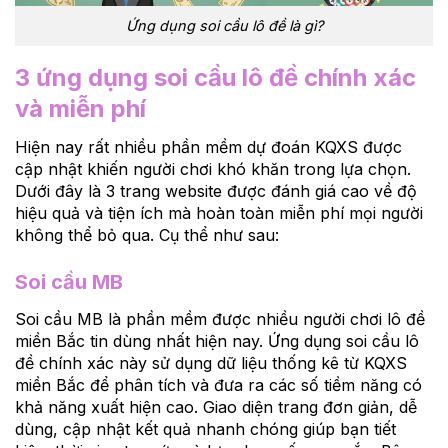
Ứng dụng soi cầu lô đề là gì?
3 ứng dụng soi cầu lô đề chính xác
và miễn phí
Hiện nay rất nhiều phần mềm dự đoán KQXS được
cập nhật khiến người chơi khó khăn trong lựa chọn.
Dưới đây là 3 trang website được đánh giá cao về độ
hiệu quả và tiện ích mà hoàn toàn miễn phí mọi người
không thể bỏ qua. Cụ thể như sau:
Soi cầu MB
Soi cầu MB là phần mềm được nhiều người chơi lô đề
miền Bắc tin dùng nhất hiện nay. Ứng dụng soi cầu lô
đề chính xác này sử dụng dữ liệu thống kê từ KQXS
miền Bắc để phân tích và đưa ra các số tiềm năng có
khả năng xuất hiện cao. Giao diện trang đơn giản, dễ
dùng, cập nhật kết quả nhanh chóng giúp bạn tiết