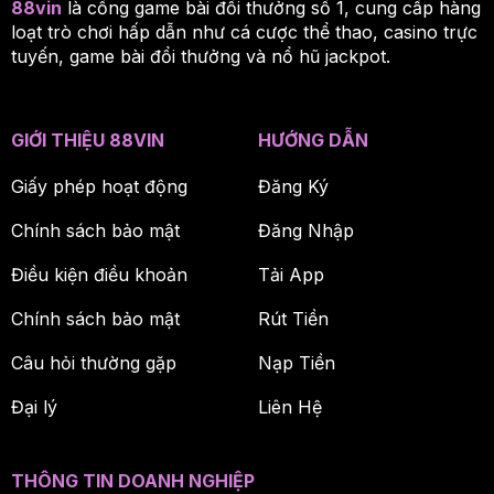
88vin
là cổng game bài đổi thưởng số 1, cung cấp hàng
loạt trò chơi hấp dẫn như cá cược thể thao, casino trực
tuyến, game bài đổi thưởng và nổ hũ jackpot.
GIỚI THIỆU 88VIN
HƯỚNG DẪN
Giấy phép hoạt động
Đăng Ký
Chính sách bảo mật
Đăng Nhập
Điều kiện điều khoản
Tải App
Chính sách bảo mật
Rút Tiền
Câu hỏi thường gặp
Nạp Tiền
Đại lý
Liên Hệ
THÔNG TIN DOANH NGHIỆP