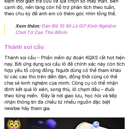
kiệm thời gian tra cứu và lựa chọn số may mắn. Bên
cạnh đó, nền tảng còn hỗ trợ phân tích theo tuần,
theo chu kỳ để anh em có thêm góc nhìn tổng thể.
Xem thêm:
Dàn Đề 10 Số Là Gì? Kinh Nghiệm
Chơi Từ Cao Thủ 88vin
Thánh soi cầu
Thánh soi cầu – Phần mềm dự đoán KQXS rất hot hiện
nay. Bởi ứng dụng soi cầu lô đề chính xác này còn tích
hợp yếu tố cộng đồng. Người dùng có thể tham khảo
từ các cao thủ trên diễn đàn, đồng thời cũng có thể
chia sẻ kinh nghiệm của mình. Công cụ có thể nhận
định kết quả lô xiên, song thủ, lô chạm đầu – đuôi
theo từng miền. Đây là nơi giao lưu, học hỏi và tiếp
nhận thông tin đa chiều từ nhiều nguồn đặc biệt
newbie hãy tham gia.