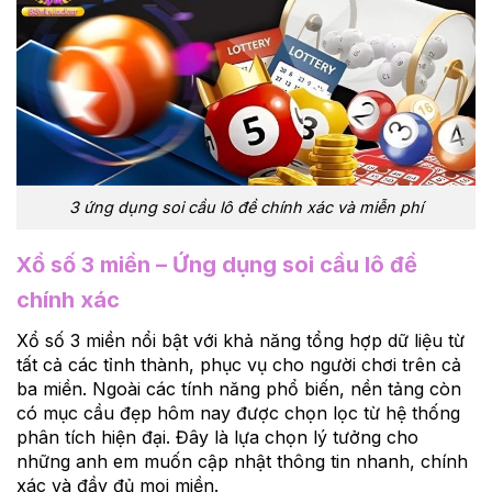
3 ứng dụng soi cầu lô đề chính xác và miễn phí
Xổ số 3 miền – Ứng dụng soi cầu lô đề
chính xác
Xổ số 3 miền nổi bật với khả năng tổng hợp dữ liệu từ
tất cả các tỉnh thành, phục vụ cho người chơi trên cả
ba miền. Ngoài các tính năng phổ biến, nền tảng còn
có mục cầu đẹp hôm nay được chọn lọc từ hệ thống
phân tích hiện đại. Đây là lựa chọn lý tưởng cho
những anh em muốn cập nhật thông tin nhanh, chính
xác và đầy đủ mọi miền.