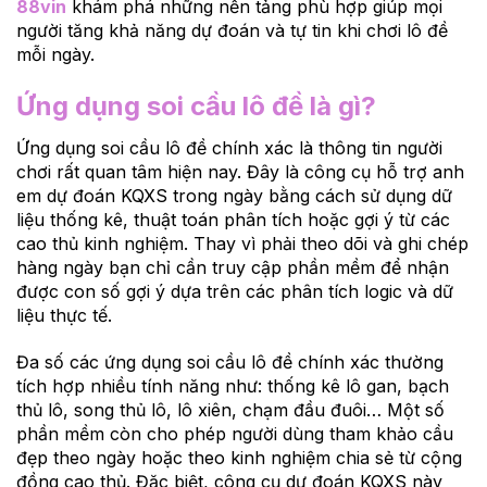
88vin
khám phá những nền tảng phù hợp giúp mọi
người tăng khả năng dự đoán và tự tin khi chơi lô đề
mỗi ngày.
Ứng dụng soi cầu lô đề là gì?
Ứng dụng soi cầu lô đề chính xác là thông tin người
chơi rất quan tâm hiện nay. Đây là công cụ hỗ trợ anh
em dự đoán KQXS trong ngày bằng cách sử dụng dữ
liệu thống kê, thuật toán phân tích hoặc gợi ý từ các
cao thủ kinh nghiệm. Thay vì phải theo dõi và ghi chép
hàng ngày bạn chỉ cần truy cập phần mềm để nhận
được con số gợi ý dựa trên các phân tích logic và dữ
liệu thực tế.
Đa số các ứng dụng soi cầu lô đề chính xác thường
tích hợp nhiều tính năng như: thống kê lô gan, bạch
thủ lô, song thủ lô, lô xiên, chạm đầu đuôi… Một số
phần mềm còn cho phép người dùng tham khảo cầu
đẹp theo ngày hoặc theo kinh nghiệm chia sẻ từ cộng
đồng cao thủ. Đặc biệt, công cụ dự đoán KQXS này