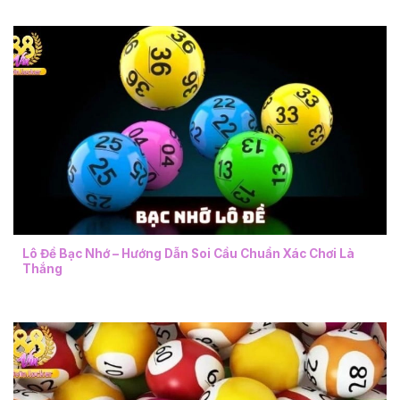
Lô Đề Bạc Nhớ – Hướng Dẫn Soi Cầu Chuẩn Xác Chơi Là
Thắng