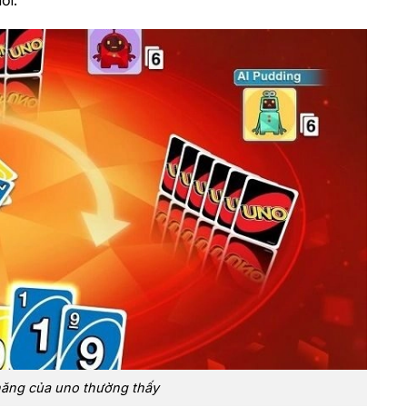
ơi.
năng của uno thường thấy