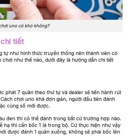
chơi uno có khó không?
hi tiết
g tự như hình thức truyền thống nên thành viên có
 chơi như thế nào, dưới đây là hướng dẫn chi tiết
c phát 7 quân theo thứ tự và dealer sẽ tiến hành rút
. Cách chơi uno khá đơn giản, người đầu tiên đánh
ặc cùng số mới được.
u đen thì có thể đánh trong bất cứ trường hợp nào.
hạ thì cần bốc 1 lá trong bộ. Cứ thực hiện như vậy
 mới được đánh 1 quân xuống, không sẽ phải bốc lên