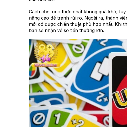
Cách chơi uno thực chất không quá khó, tuy
nâng cao để tránh rủi ro. Ngoài ra, thành vi
mới có được chiến thuật phù hợp nhất. Khi th
bạn sẽ nhận về số tiền thưởng lớn.