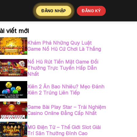
ĐĂNG NHẬP
ĐĂNG KÝ
ài viết mới
Khám Phá Những Quy Luật
Game Nổ Hũ Cứ Chơi Là Thắng
Nổ Hũ Rút Tiền Mặt Game Đổi
Thưởng Trực Tuyến Hấp Dẫn
Nhất
Xiên 2 Ăn Bao Nhiêu? Mẹo Đánh
Xiên 2 Trúng Liên Tiếp
Game Bài Play Star – Trải Nghiệm
Casino Online Đẳng Cấp Nhất
MG Điện Tử – Thế Giới Slot Giải
Trí Săn Thưởng Đỉnh Cao