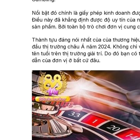
Nổi bật đó chính là giấy phép kinh doanh đư
Điều này đã khẳng định được độ uy tín của n
sản phẩm. Bởi toàn bộ trò chơi đơn vị cung 
Thành tựu đáng nói nhất của của thương hiệ
đầu thị trường châu Á năm 2024. Không chỉ v
tên tuổi trên thị trường giải trí. Do đó bạn 
dẫn của đơn vị ở bất cứ đâu.