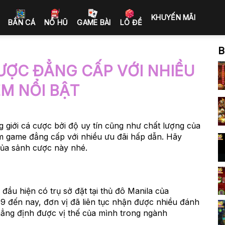
KHUYẾN MÃI
BẮN CÁ
NỔ HŨ
GAME BÀI
LÔ ĐỀ
B
ƯỢC ĐẲNG CẤP VỚI NHIỀU
ỂM NỔI BẬT
 giới cá cược bởi độ uy tín cũng như chất lượng của
 game đẳng cấp với nhiều ưu đãi hấp dẫn. Hãy
a sảnh cược này nhé.
đầu hiện có trụ sở đặt tại thủ đô Manila của
09 đến nay, đơn vị đã liên tục nhận được nhiều đánh
khẳng định được vị thế của mình trong ngành