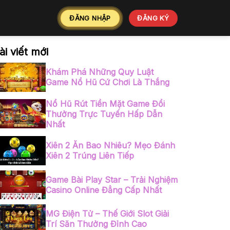
ĐĂNG NHẬP
ĐĂNG KÝ
ài viết mới
Khám Phá Những Quy Luật
Game Nổ Hũ Cứ Chơi Là Thắng
Nổ Hũ Rút Tiền Mặt Game Đổi
Thưởng Trực Tuyến Hấp Dẫn
Nhất
Xiên 2 Ăn Bao Nhiêu? Mẹo Đánh
Xiên 2 Trúng Liên Tiếp
Game Bài Play Star – Trải Nghiệm
Casino Online Đẳng Cấp Nhất
MG Điện Tử – Thế Giới Slot Giải
Trí Săn Thưởng Đỉnh Cao