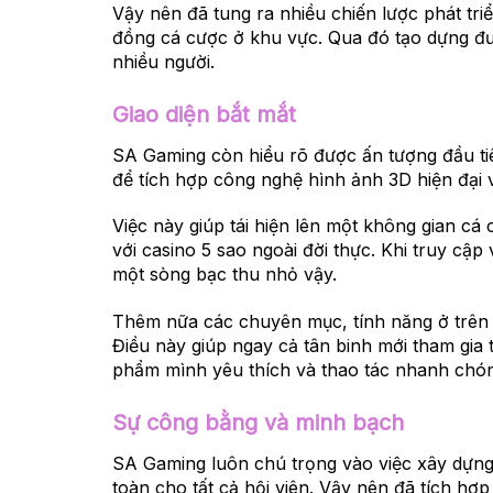
Vậy nên đã tung ra nhiều chiến lược phát tr
đồng cá cược ở khu vực. Qua đó tạo dựng đư
nhiều người.
Giao diện bắt mắt
SA Gaming còn hiểu rõ được ấn tượng đầu tiê
để tích hợp công nghệ hình ảnh 3D hiện đại 
Việc này giúp tái hiện lên một không gian c
với casino 5 sao ngoài đời thực. Khi truy cậ
một sòng bạc thu nhỏ vậy.
Thêm nữa các chuyên mục, tính năng ở trên 
Điều này giúp ngay cả tân binh mới tham gia 
phẩm mình yêu thích và thao tác nhanh chó
Sự công bằng và minh bạch
SA Gaming luôn chú trọng vào việc xây dựng 
toàn cho tất cả hội viên. Vậy nên đã tích h