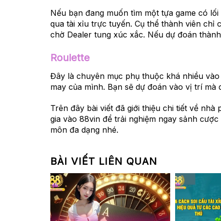
Nếu bạn đang muốn tìm một tựa game có lối 
qua tài xỉu trực tuyến. Cụ thể thành viên chỉ 
chờ Dealer tung xúc xắc. Nếu dự đoán thành
Roulette
Đây là chuyên mục phụ thuộc khá nhiều và
may của mình. Bạn sẽ dự đoán vào vị trí mà 
Trên đây bài viết đã giới thiệu chi tiết về nhà
gia vào 88vin để trải nghiệm ngay sảnh cượ
môn đa dạng nhé.
BÀI VIẾT LIÊN QUAN