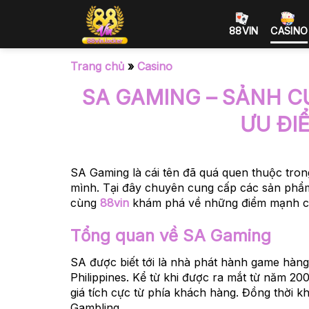
Bỏ
qua
88VIN
CASINO
nội
dung
Trang chủ
»
Casino
SA GAMING – SẢNH C
ƯU ĐI
SA Gaming là cái tên đã quá quen thuộc trong
mình. Tại đây chuyên cung cấp các sản phẩm
cùng
88vin
khám phá về những điểm mạnh củ
Tổng quan về SA Gaming
SA được biết tới là nhà phát hành game hàng 
Philippines. Kể từ khi được ra mắt từ năm 20
giá tích cực từ phía khách hàng. Đồng thời 
Gambling.