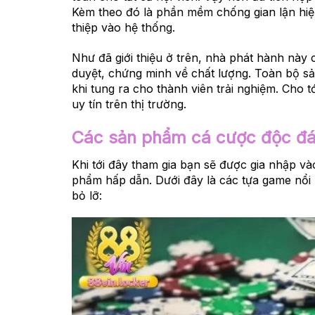
Kèm theo đó là phần mềm chống gian lận hiệ
thiệp vào hệ thống.
Như đã giới thiệu ở trên, nhà phát hành này
duyệt, chứng minh về chất lượng. Toàn bộ s
khi tung ra cho thành viên trải nghiệm. Cho t
uy tín trên thị trường.
Các sản phẩm cá cược độc đá
Khi tới đây tham gia bạn sẽ được gia nhập và
phẩm hấp dẫn. Dưới đây là các tựa game nổi
bỏ lỡ: