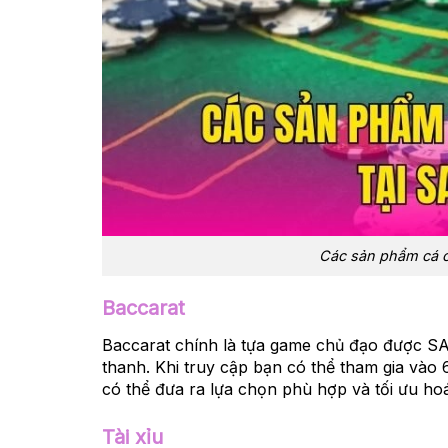
Các sản phẩm cá c
Baccarat
Baccarat chính là tựa game chủ đạo được S
thanh. Khi truy cập bạn có thể tham gia vào
có thể đưa ra lựa chọn phù hợp và tối ưu hoá
Tài xỉu